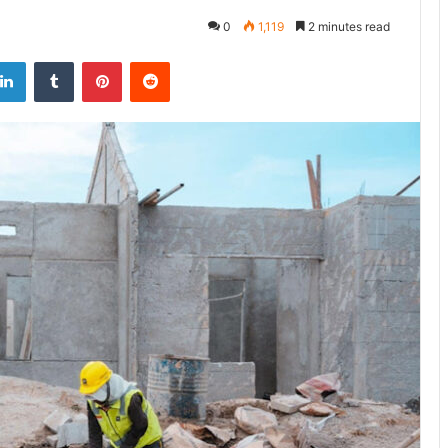
0
1,119
2 minutes read
tter
LinkedIn
Tumblr
Pinterest
Reddit