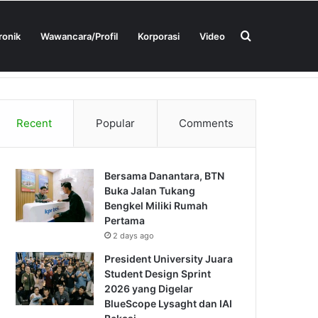
Search
ronik
Wawancara/Profil
Korporasi
Video
Tentang Kami
Kontak Kami
for
Recent
Popular
Comments
Bersama Danantara, BTN
Buka Jalan Tukang
Bengkel Miliki Rumah
Pertama
2 days ago
President University Juara
Student Design Sprint
2026 yang Digelar
BlueScope Lysaght dan IAI