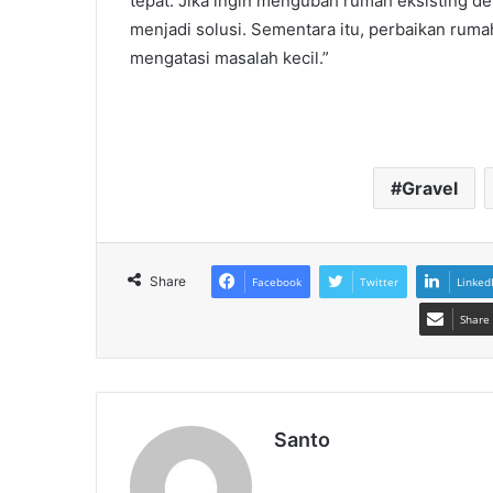
tepat. Jika ingin mengubah rumah eksisting de
menjadi solusi. Sementara itu, perbaikan rum
mengatasi masalah kecil.”
Gravel
Share
Facebook
Twitter
Linked
Share 
Santo