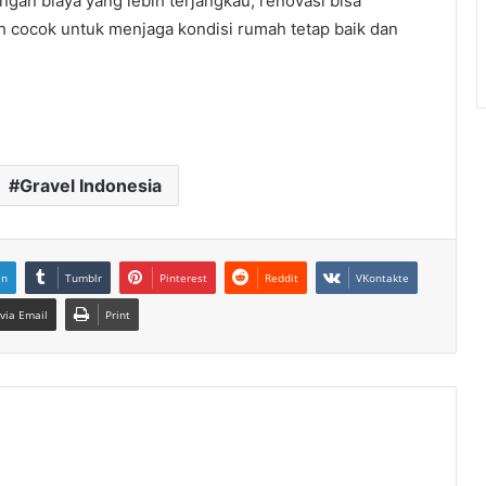
ngan biaya yang lebih terjangkau, renovasi bisa
ah cocok untuk menjaga kondisi rumah tetap baik dan
Gravel Indonesia
In
Tumblr
Pinterest
Reddit
VKontakte
via Email
Print