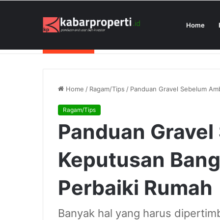
Home
President University Juara Student Des
Breaking News
Home
/
Ragam/Tips
/
Panduan Gravel Sebelum Ambi
Ragam/Tips
Panduan Gravel
Keputusan Bangu
Perbaiki Rumah
Banyak hal yang harus dipertim