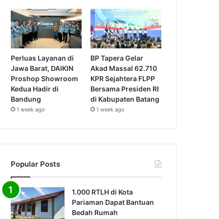
Perluas Layanan di
BP Tapera Gelar
Jawa Barat, DAIKIN
Akad Massal 62.710
Proshop Showroom
KPR Sejahtera FLPP
Kedua Hadir di
Bersama Presiden RI
Bandung
di Kabupaten Batang
1 week ago
1 week ago
Popular Posts
1.000 RTLH di Kota
Pariaman Dapat Bantuan
Bedah Rumah