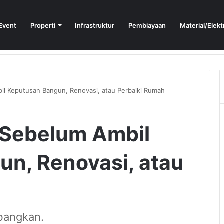
Event
Properti
Infrastruktur
Pembiayaan
Material/Elekt
ign Sprint 2026 yang Digelar BlueScope Lysaght dan IAI Bekasi
l Keputusan Bangun, Renovasi, atau Perbaiki Rumah
 Sebelum Ambil
n, Renovasi, atau
bangkan.