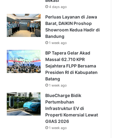
Bekasi
4 days ago
Perluas Layanan di Jawa
Barat, DAIKIN Proshop
Showroom Kedua Hadir di
Bandung
1 week ago
BP Tapera Gelar Akad
Massal 62.710 KPR
Sejahtera FLPP Bersama
Presiden RI di Kabupaten
Batang
1 week ago
BlueCharge Bidik
Pertumbuhan
Infrastruktur EV di
Properti Komersial Lewat
GIIAS 2026
1 week ago