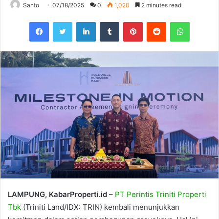
Santo
07/18/2025
0
1,020
2 minutes read
Facebook
Twitter
LinkedIn
Tumblr
Pinterest
Reddit
WhatsAp
LAMPUNG, KabarProperti.id
–
PT Perintis Triniti Properti
Tbk
(Triniti Land/IDX: TRIN) kembali menunjukkan