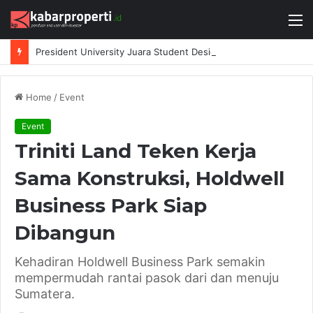
M
President University Juara Student Design Sprint 2026 yang Digelar BlueScope Lysaght dan IAI Bekasi
Home
/
Event
Event
Triniti Land Teken Kerja
Sama Konstruksi, Holdwell
Business Park Siap
Dibangun
Kehadiran Holdwell Business Park semakin
mempermudah rantai pasok dari dan menuju
Sumatera.