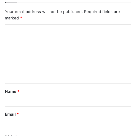
Your email address will not be published.
Required fields are
marked
*
C
o
m
m
e
n
t
Name
*
*
Email
*