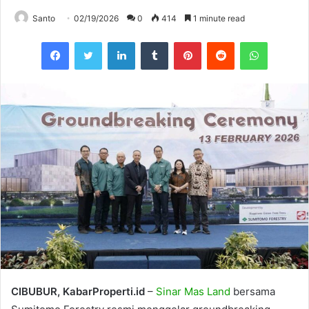
Santo
02/19/2026
0
414
1 minute read
Facebook
Twitter
LinkedIn
Tumblr
Pinterest
Reddit
WhatsAp
CIBUBUR, KabarProperti.id
–
Sinar Mas Land
bersama