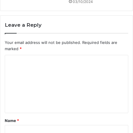
03/10/2024
Leave a Reply
Your email address will not be published.
Required fields are
marked
*
C
o
m
m
e
n
t
Name
*
*