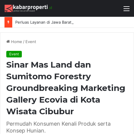
M
Perluas Layanan di Jawa Barat, DAIKIN Proshop Showroom Kedua Hadir di Bandung
Home
/
Event
Event
Sinar Mas Land dan
Sumitomo Forestry
Groundbreaking Marketing
Gallery Ecovia di Kota
Wisata Cibubur
Permudah Konsumen Kenali Produk serta
Konsep Hunian.