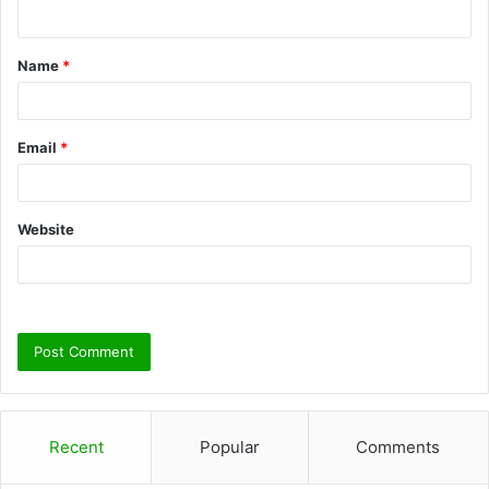
n
t
Name
*
*
Email
*
Website
Recent
Popular
Comments