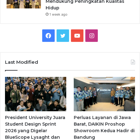
Mendukung Peningkatan Kualitas
Hidup
1 week ago
Facebook
Twitter
YouTube
Instagram
Last Modified
President University Juara
Perluas Layanan di Jawa
Student Design Sprint
Barat, DAIKIN Proshop
2026 yang Digelar
Showroom Kedua Hadir di
BlueScope Lysaght dan
Bandung