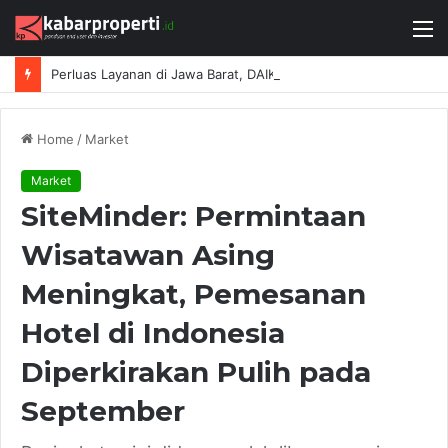
M
Perluas Layanan di Jawa Barat, DAIKIN Proshop Showroom Kedua Hadir di Bandung
Home
/
Market
Market
SiteMinder: Permintaan
Wisatawan Asing
Meningkat, Pemesanan
Hotel di Indonesia
Diperkirakan Pulih pada
September