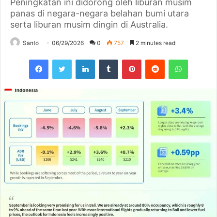
Peningkatan ini didorong oleh liburan musim
panas di negara-negara belahan bumi utara
serta liburan musim dingin di Australia.
Santo
06/29/2026
0
757
2 minutes read
Facebook
Twitter
LinkedIn
Tumblr
Pinterest
Reddit
WhatsAp