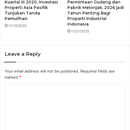
Kuartal III 2020, Investasi
Permintaan Gudang dan
Properti Asia Pasifik
Pabrik Melonjak, 2026 jadi
Tunjukan Tanda
Tahun Penting Bagi
Pemulihan
Properti Industrial
Indonesia
11/19/2020
11/21/2025
Leave a Reply
Your email address will not be published.
Required fields are
marked
*
C
o
m
m
e