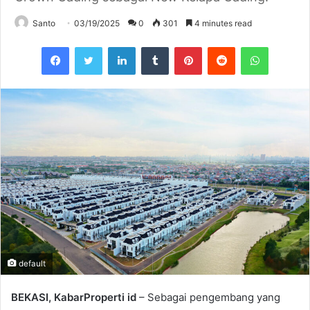
Santo
03/19/2025
0
301
4 minutes read
Facebook
Twitter
LinkedIn
Tumblr
Pinterest
Reddit
WhatsAp
default
BEKASI, KabarProperti id
– Sebagai pengembang yang