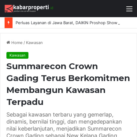
M
Perluas Layanan di Jawa Barat, DAIKIN Proshop Showroom Kedua Hadir di Bandung
Home
/
Kawasan
Kawasan
Summarecon Crown
Gading Terus Berkomitmen
Membangun Kawasan
Terpadu
Sebagai kawasan terbaru yang gemerlap,
dinamis, bernilai tinggi, dan mengedepankan
nilai keberlanjutan, menjadikan Summarecon
Crown Gading sebagai New Kelapa Gading.