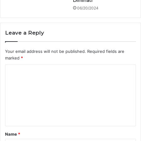
Diminati
06/20/2024
Leave a Reply
Your email address will not be published.
Required fields are
marked
*
C
o
m
m
e
n
t
Name
*
*