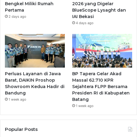
Bengkel Miliki Rumah
2026 yang Digelar
Pertama
BlueScope Lysaght dan
IAI Bekasi
2 days ago
4 days ago
Perluas Layanan di Jawa
BP Tapera Gelar Akad
Barat, DAIKIN Proshop
Massal 62.710 KPR
Showroom Kedua Hadir di
Sejahtera FLPP Bersama
Bandung
Presiden RI di Kabupaten
Batang
1 week ago
1 week ago
Popular Posts