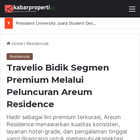
M
President University Juara Student Design Sprint 2026 yang Digelar BlueScope Lysaght dan IAI Bekasi
Home
/
Residensial
Residensial
Travelio Bidik Segmen
Premium Melalui
Peluncuran Areum
Residence
Hadir sebagai lini premium terkurasi, Areum
Residence menawarkan kualitas konsisten,
layanan hotel-grade, dan pengalaman tinggal
yang dirancang untuk memenuhi ekspektasi