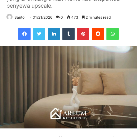
penyewa upscale.
Santo
01/21/2026
0
473
2 minutes read
Facebook
Twitter
LinkedIn
Tumblr
Pinterest
Reddit
WhatsAp