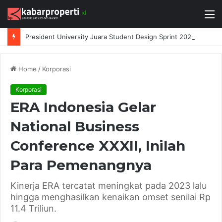
M
President University Juara Student Design Sprint 2026 yang Digelar BlueScope Lysaght dan IAI Bekasi
Home
/
Korporasi
Korporasi
ERA Indonesia Gelar
National Business
Conference XXXII, Inilah
Para Pemenangnya
Kinerja ERA tercatat meningkat pada 2023 lalu
hingga menghasilkan kenaikan omset senilai Rp
11.4 Triliun.