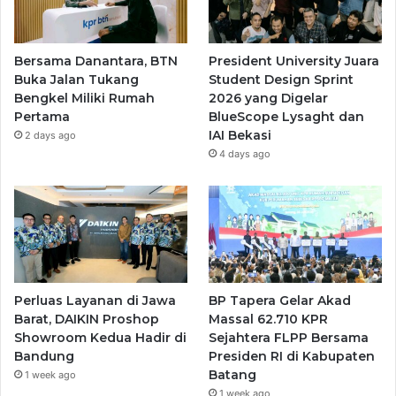
Bersama Danantara, BTN
President University Juara
Buka Jalan Tukang
Student Design Sprint
Bengkel Miliki Rumah
2026 yang Digelar
Pertama
BlueScope Lysaght dan
IAI Bekasi
2 days ago
4 days ago
Perluas Layanan di Jawa
BP Tapera Gelar Akad
Barat, DAIKIN Proshop
Massal 62.710 KPR
Showroom Kedua Hadir di
Sejahtera FLPP Bersama
Bandung
Presiden RI di Kabupaten
Batang
1 week ago
1 week ago