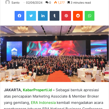
Santo
02/06/2024
0
1,277
3 minutes read
Facebook
Twitter
LinkedIn
Tumblr
Pinterest
Reddit
WhatsAp
JAKARTA,
KabarProperti.id
–
Sebagai bentuk apresiasi
atas pencapaian Marketing Associate & Member Broker
yang gemilang,
ERA Indonesia
kembali mengadakan acara
penghargaan tahunan ERA National Business Conference