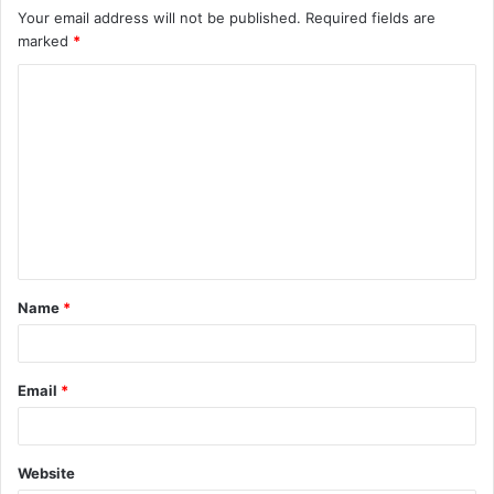
Your email address will not be published.
Required fields are
marked
*
C
o
m
m
e
n
t
Name
*
*
Email
*
Website