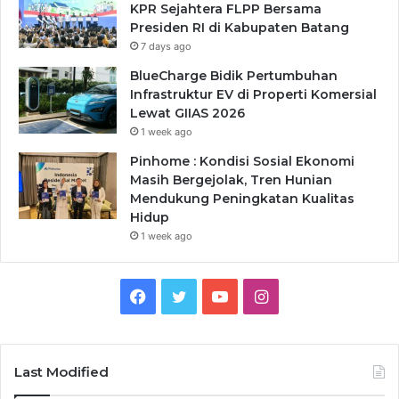
KPR Sejahtera FLPP Bersama
Presiden RI di Kabupaten Batang
7 days ago
BlueCharge Bidik Pertumbuhan
Infrastruktur EV di Properti Komersial
Lewat GIIAS 2026
1 week ago
Pinhome : Kondisi Sosial Ekonomi
Masih Bergejolak, Tren Hunian
Mendukung Peningkatan Kualitas
Hidup
1 week ago
Facebook
Twitter
YouTube
Instagram
Last Modified