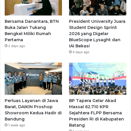
Bersama Danantara, BTN
President University Juara
Buka Jalan Tukang
Student Design Sprint
Bengkel Miliki Rumah
2026 yang Digelar
Pertama
BlueScope Lysaght dan
IAI Bekasi
2 days ago
4 days ago
Perluas Layanan di Jawa
BP Tapera Gelar Akad
Barat, DAIKIN Proshop
Massal 62.710 KPR
Showroom Kedua Hadir di
Sejahtera FLPP Bersama
Bandung
Presiden RI di Kabupaten
Batang
1 week ago