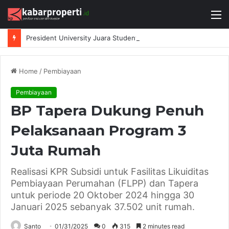
M
President University Juara Student Design Sprint 2026 yang Digelar BlueScope Lysaght dan IAI Bekasi
Home
/
Pembiayaan
Pembiayaan
BP Tapera Dukung Penuh
Pelaksanaan Program 3
Juta Rumah
Realisasi KPR Subsidi untuk Fasilitas Likuiditas
Pembiayaan Perumahan (FLPP) dan Tapera
untuk periode 20 Oktober 2024 hingga 30
Januari 2025 sebanyak 37.502 unit rumah.
Santo
01/31/2025
0
315
2 minutes read