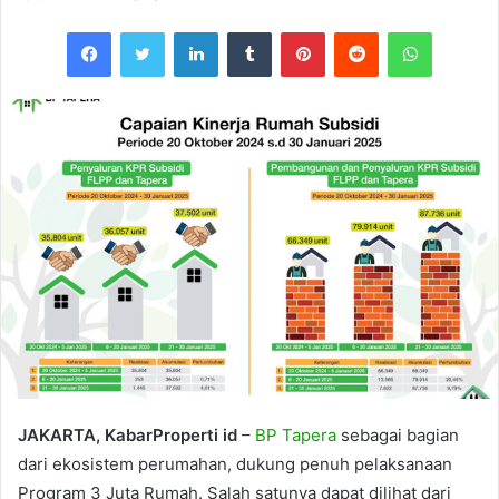
Facebook
Twitter
LinkedIn
Tumblr
Pinterest
Reddit
WhatsAp
JAKARTA, KabarProperti id
–
BP Tapera
sebagai bagian
dari ekosistem perumahan, dukung penuh pelaksanaan
Program 3 Juta Rumah. Salah satunya dapat dilihat dari